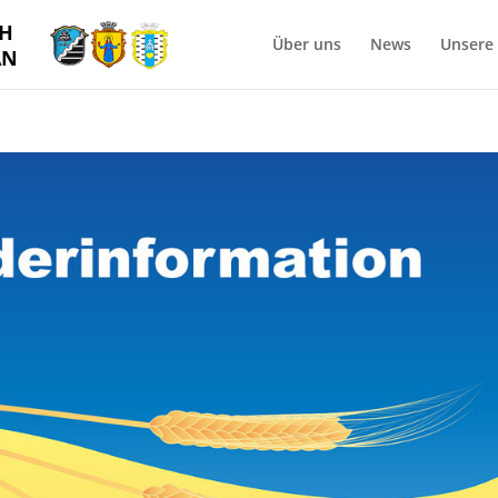
CH
Über uns
News
Unsere
AN