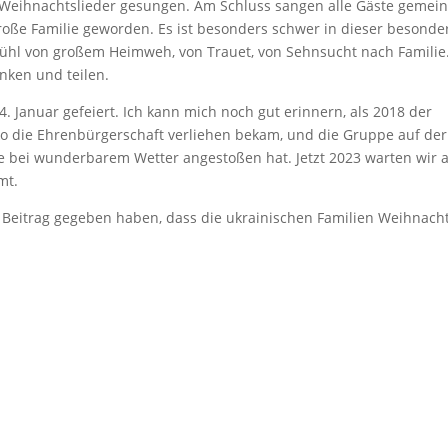
en Weihnachtslieder gesungen. Am Schluss sangen alle Gäste geme
e große Familie geworden. Es ist besonders schwer in dieser besond
fühl von großem Heimweh, von Trauet, von Sehnsucht nach Familie
nken und teilen.
. Januar gefeiert. Ich kann mich noch gut erinnern, als 2018 der
o die Ehrenbürgerschaft verliehen bekam, und die Gruppe auf der
ze bei wunderbarem Wetter angestoßen hat. Jetzt 2023 warten wir 
mt.
n Beitrag gegeben haben, dass die ukrainischen Familien Weihnach