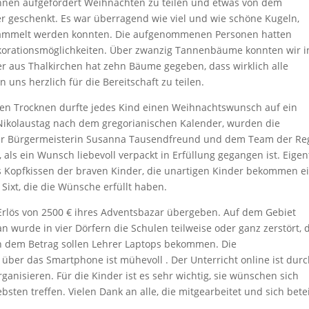
innen aufgefordert Weihnachten zu teilen und etwas von dem
 geschenkt. Es war überragend wie viel und wie schöne Kugeln,
esammelt werden konnten. Die aufgenommenen Personen hatten
korationsmöglichkeiten. Über zwanzig Tannenbäume konnten wir i
er aus Thalkirchen hat zehn Bäume gegeben, dass wirklich alle
uns herzlich für die Bereitschaft zu teilen.
chen Trocknen durfte jedes Kind einen Weihnachtswunsch auf ein
ikolaustag nach dem gregorianischen Kalender, wurden die
der Bürgermeisterin Susanna Tausendfreund und dem Team der Re
als ein Wunsch liebevoll verpackt in Erfüllung gegangen ist. Eigen
as Kopfkissen der braven Kinder, die unartigen Kinder bekommen e
 Sixt, die die Wünsche erfüllt haben.
Erlös von 2500 € ihres Adventsbazar übergeben. Auf dem Gebiet
 wurde in vier Dörfern die Schulen teilweise oder ganz zerstört, 
Von dem Betrag sollen Lehrer Laptops bekommen. Die
über das Smartphone ist mühevoll . Der Unterricht online ist dur
ganisieren. Für die Kinder ist es sehr wichtig, sie wünschen sich
ebsten treffen. Vielen Dank an alle, die mitgearbeitet und sich betei