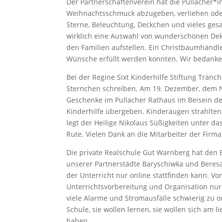
Der Partnerschaftenverein hat die Pullacher*
Weihnachtsschmuck abzugeben, verliehen oder
Sterne, Beleuchtung, Deckchen und vieles g
wirklich eine Auswahl von wunderschönen De
den Familien aufstellen. Ein Christbaumhändl
Wünsche erfüllt werden konnten. Wir bedanken 
Bei der Regine Sixt Kinderhilfe Stiftung Trän
Sternchen schreiben. Am 19. Dezember, dem N
Geschenke im Pullacher Rathaus im Beisein 
Kinderhilfe übergeben. Kinderaugen strahlten, 
legt der Heilige Nikolaus Süßigkeiten unter d
Rute. Vielen Dank an die Mitarbeiter der Firma
Die private Realschule Gut Warnberg hat den 
unserer Partnerstädte Baryschiwka und Beresan
der Unterricht nur online stattfinden kann. 
Unterrichtsvorbereitung und Organisation nur 
viele Alarme und Stromausfälle schwierig zu or
Schule, sie wollen lernen, sie wollen sich am li
haben.