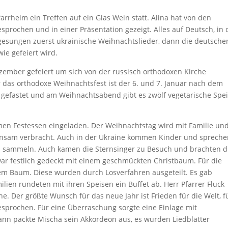
rrheim ein Treffen auf ein Glas Wein statt. Alina hat von den
sprochen und in einer Präsentation gezeigt. Alles auf Deutsch, in
gesungen zuerst ukrainische Weihnachtslieder, dann die deutsche
ie gefeiert wird.
ember gefeiert um sich von der russisch orthodoxen Kirche
 das orthodoxe Weihnachtsfest ist der 6. und 7. Januar nach dem
d gefastet und am Weihnachtsabend gibt es zwölf vegetarische Spei
en Festessen eingeladen. Der Weihnachtstag wird mit Familie un
einsam verbracht. Auch in der Ukraine kommen Kinder und sprech
 sammeln. Auch kamen die Sternsinger zu Besuch und brachten d
ar festlich gedeckt mit einem geschmückten Christbaum. Für die
em Baum. Diese wurden durch Losverfahren ausgeteilt. Es gab
ilien rundeten mit ihren Speisen ein Buffet ab. Herr Pfarrer Fluck
 Der größte Wunsch für das neue Jahr ist Frieden für die Welt, f
esprochen. Für eine Überraschung sorgte eine Einlage mit
Dann packte Mischa sein Akkordeon aus, es wurden Liedblätter